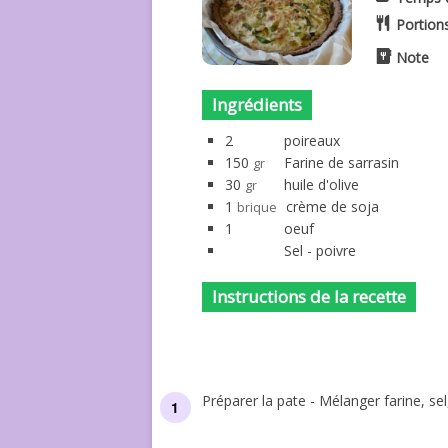
Portion
Note
Ingrédients
2
poireaux
150
Farine de sarrasin
gr
30
huile d'olive
gr
1
crème de soja
brique
1
oeuf
Sel - poivre
Instructions de la recette
Préparer la pate - Mélanger farine, sel,