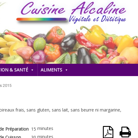
Skip to content
ION & SANTÉ
ALIMENTS
rs 2015
ireaux frais, sans gluten, sans lait, sans beurre ni margarine,
minutes
e Préparation
15
minutes
de Cuisson
30