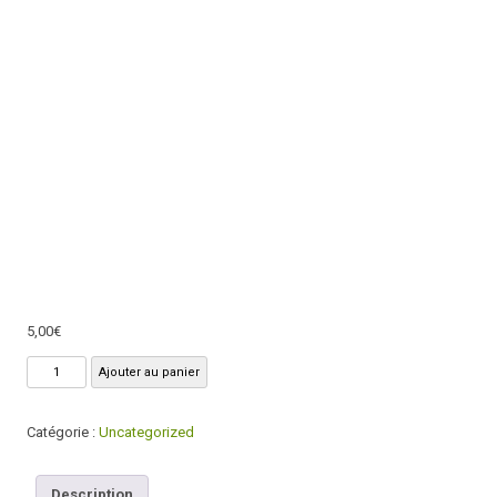
5,00
€
quantité
Ajouter au panier
de
Livre
Catégorie :
Uncategorized
numérique
-
Recettes
Description