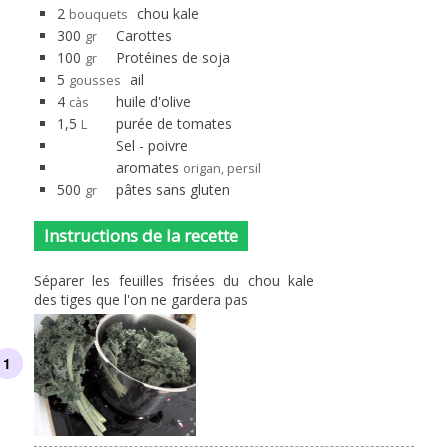
2
chou kale
bouquets
300
Carottes
gr
100
Protéines de soja
gr
5
ail
gousses
4
huile d'olive
càs
1,5
purée de tomates
L
Sel - poivre
aromates
origan, persil
500
pâtes sans gluten
gr
Instructions de la recette
Séparer les feuilles frisées du chou kale
des tiges que l'on ne gardera pas