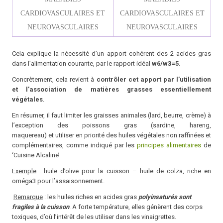
CARDIOVASCULAIRES ET
CARDIOVASCULAIRES ET
NEUROVASCULAIRES
NEUROVASCULAIRES
Cela explique la nécessité d’un apport cohérent des 2 acides gras
dans l’alimentation courante, par le rapport idéal
w6/
w3=5
.
Concrètement, cela revient à
contrôler cet apport par l’utilisation
et l’association de matières grasses essentiellement
végétales
.
En résumer, il faut limiter les graisses animales (lard, beurre, crème) à
l’exception des poissons gras (sardine, hareng,
maquereau) et utiliser en priorité des huiles végétales non raffinées et
complémentaires, comme indiqué par les
principes alimentaires
de
‘Cuisine Alcaline’
Exemple
: huile d’olive pour la cuisson – huile de colza, riche en
oméga3 pour l’assaisonnement.
Remarque
: les huiles riches en acides gras
polyinsaturés sont
fragiles à la cuisson
. A forte température, elles génèrent des corps
toxiques, d’où l’intérêt de les utiliser dans les vinaigrettes.