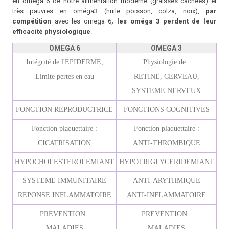
en oméga 6 de notre alimentation moderne (graisses cachées) et
très pauvres en oméga3 (huile poisson, colza, noix),
par
compétition
avec les omega 6
, les
oméga 3 perdent de leur
efficacité physiologique
.
OMEGA 6
OMEGA 3
Intégrité de l'EPIDERME,
Physiologie de :
Limite pertes en eau
RETINE, CERVEAU,
SYSTEME NERVEUX
FONCTION REPRODUCTRICE
FONCTIONS COGNITIVES
Fonction plaquettaire :
Fonction plaquettaire :
CICATRISATION
ANTI-THROMBIQUE
HYPOCHOLESTEROLEMIANT
HYPOTRIGLYCERIDEMIANT
SYSTEME IMMUNITAIRE
ANTI-ARYTHMIQUE
REPONSE INFLAMMATOIRE
ANTI-INFLAMMATOIRE
PREVENTION :
PREVENTION :
MALADIES
MALADIES