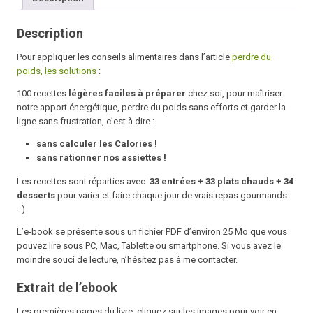
Printemps
Eté
Description
2017
Pour appliquer les conseils alimentaires dans l’article
perdre du
poids, les solutions
:
100 recettes
légères faciles à préparer
chez soi, pour maîtriser
notre apport énergétique, perdre du poids sans efforts et garder la
ligne sans frustration, c’est à dire :
sans calculer les Calories !
sans rationner nos assiettes !
Les recettes sont réparties avec
33 entrées +
33 plats chauds
+
34
desserts
pour varier et faire chaque jour de vrais repas gourmands
:-)
L’e-book se présente sous un fichier PDF d’environ 25 Mo que vous
pouvez lire sous PC, Mac, Tablette ou smartphone. Si vous avez le
moindre souci de lecture, n’hésitez pas à me contacter.
Extrait de l’ebook
Les premières pages du livre, cliquez sur les images pour voir en