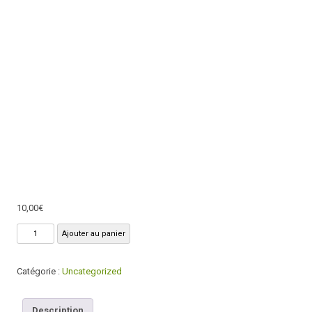
10,00
€
quantité
Ajouter au panier
de
Ebook
Catégorie :
Uncategorized
–
Recettes
Inédites
Description