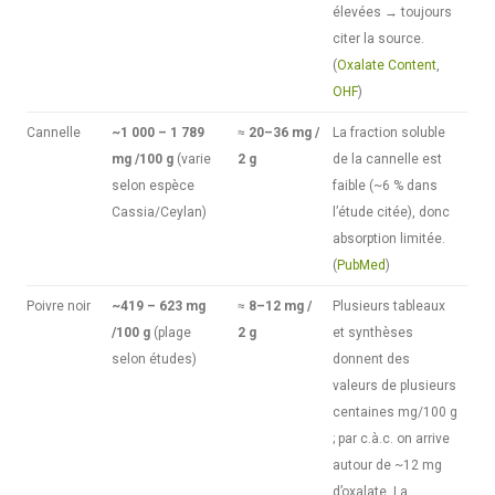
élevées → toujours
citer la source.
(
Oxalate Content
,
OHF
)
Cannelle
~1 000 – 1 789
≈
20–36 mg /
La fraction soluble
mg /100 g
(varie
2 g
de la cannelle est
selon espèce
faible (~6 % dans
Cassia/Ceylan)
l’étude citée), donc
absorption limitée.
(
PubMed
)
Poivre noir
~419 – 623 mg
≈
8–12 mg /
Plusieurs tableaux
/100 g
(plage
2 g
et synthèses
selon études)
donnent des
valeurs de plusieurs
centaines mg/100 g
; par c.à.c. on arrive
autour de ~12 mg
d’oxalate. La