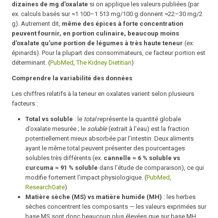
dizaines de mg d’oxalate
si on applique les valeurs publiées (par
ex. calculs basés sur ≈1 100–1 513 mg/100 g donnent ≈22–30 mg/2
g). Autrement dit,
même des épices à forte concentration
peuvent fournir, en portion culinaire, beaucoup moins
d’oxalate qu’une portion de légumes à très haute teneur
(ex.
épinards). Pour la plupart des consommateurs, ce facteur portion est
déterminant. (
PubMed
,
The Kidney Dietitian
)
Comprendre la variabilité des données
Les chiffres relatifs à la teneur en oxalates varient selon plusieurs
facteurs :
Total vs soluble
: le
total
représente la quantité globale
d’oxalate mesurée ; le
soluble
(extrait à l’eau) est la fraction
potentiellement mieux absorbée par l’intestin. Deux aliments
ayant le même total peuvent présenter des pourcentages
solubles très différents (ex.
cannelle ≈ 6 % soluble vs
curcuma ≈ 91 % soluble
dans l’étude de comparaison), ce qui
modifie fortement l’impact physiologique. (
PubMed
,
ResearchGate
)
Matière sèche (MS) vs matière humide (MH)
: les herbes
sèches concentrent les composants — les valeurs exprimées sur
base MS sont donc beaucoup plus élevées que sur base MH.