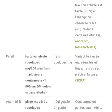
fraction soluble est
faible (~5 %) et
l’absorption
observée faible
(~1,8 % dans
certaines études).
(
e-cnr.org
,
ResearchGate
)
Persil
forte variabilité
frais :
Variabilité élevée
(quelques
quelques mg
entre feuilles et
mg/100 g en frais
tiges, frais vs sec ;
→ plusieurs
préciser la base.
centaines à >1
(
SCIRP
)
000 sur DM selon
organe étudié)
Aneth (dill)
plage modérée
négligeable
Consommé en
(quelques
en portion
petites quantités →