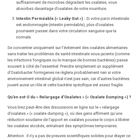
suffisamment de microbes dégradant les oxalates, vous
absorbez davantage d’oxalates de votre nourriture.
Intestin Perméable (« Leaky Gut ») :
Si votre paroi intestinale
est endommagée (intestin perméable), plus d’oxalates
pourraient passer dans votre circulation sanguine que la
normale.
Se concentrer
uniquement
sur l’évitement des oxalates alimentaires
sans traiter les problèmes de santé intestinale sous-jacents (comme
les infections fongiques ou le manque de bonnes bactéries) passe
souvent à côté de l’essentiel. Prendre simplement un supplément
d’
Oxalobacter formigenes
ne règlera probablement rien si votre
environnement intestinal global n’est pas sain, car d’autres bactéries
jouent aussi un rôle et cette bactérie spécifique est assez fragile.
Qu’en est-il du « Relargage d’Oxalates » (« Oxalate Dumping ») ?
Vous lirez peut-être des discussions en ligne sur le « relargage
d’oxalates » (« oxalate dumping »), où des gens affirment qu’une
réduction soudaine de l’apport en oxalates pousse le corps à libérer
les oxalates stockés, entraînant des symptômes temporaires.
Attention : Il n’y a pas de preuves scientifiques solides pour étayer ce