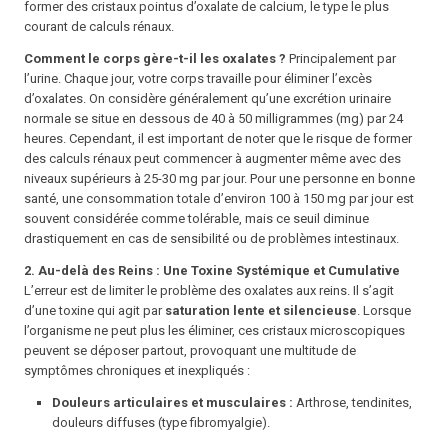
former des cristaux pointus d’oxalate de calcium, le type le plus
courant de calculs rénaux.
Comment le corps gère-t-il les oxalates ?
Principalement par
l’urine. Chaque jour, votre corps travaille pour éliminer l’excès
d’oxalates. On considère généralement qu’une excrétion urinaire
normale se situe en dessous de 40 à 50 milligrammes (mg) par 24
heures. Cependant, il est important de noter que le risque de former
des calculs rénaux peut commencer à augmenter même avec des
niveaux supérieurs à 25-30 mg par jour. Pour une personne en bonne
santé, une consommation totale d’environ 100 à 150 mg par jour est
souvent considérée comme tolérable, mais ce seuil diminue
drastiquement en cas de sensibilité ou de problèmes intestinaux.
2. Au-delà des Reins : Une Toxine Systémique et Cumulative
L’erreur est de limiter le problème des oxalates aux reins. Il s’agit
d’une toxine qui agit par
saturation lente et silencieuse
. Lorsque
l’organisme ne peut plus les éliminer, ces cristaux microscopiques
peuvent se déposer partout, provoquant une multitude de
symptômes chroniques et inexpliqués :
Douleurs articulaires et musculaires :
Arthrose, tendinites,
douleurs diffuses (type fibromyalgie).