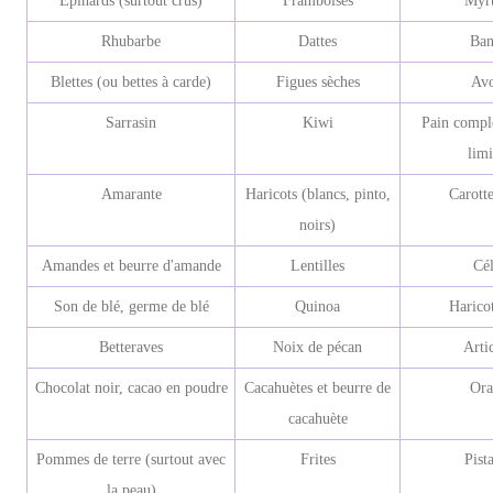
Épinards (surtout crus)
Framboises
Myrt
Rhubarbe
Dattes
Ban
Blettes (ou bettes à carde)
Figues sèches
Avo
Sarrasin
Kiwi
Pain comple
limi
Amarante
Haricots (blancs, pinto,
Carotte
noirs)
Amandes et beurre d'amande
Lentilles
Cél
Son de blé, germe de blé
Quinoa
Haricot
Betteraves
Noix de pécan
Arti
Chocolat noir, cacao en poudre
Cacahuètes et beurre de
Ora
cacahuète
Pommes de terre (surtout avec
Frites
Pist
la peau)