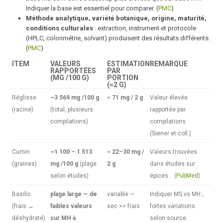
Indiquer la base est essentiel pour comparer. (
PMC
)
Méthode analytique, variété botanique, origine, maturité,
conditions culturales
: extraction, instrument et protocole
(HPLC, colorimétrie, solvant) produisent des résultats différents.
(
PMC
)
ITEM
VALEURS
ESTIMATION
REMARQUE
RAPPORTÉES
PAR
(MG /100 G)
PORTION
(≈2 G)
Réglisse
~3 569 mg /100 g
≈
71 mg / 2 g
Valeur élevée
(racine)
(total, plusieurs
rapportée par
compilations)
compilations
(Siener et coll.)
Cumin
~1 100 – 1 513
≈
22–30 mg /
Valeurs trouvées
(graines)
mg /100 g
(plage
2 g
dans études sur
selon études)
épices : (
PubMed
)
Basilic
plage large — de
variable —
Indiquer MS vs MH ;
(frais ↔
faibles valeurs
sec >> frais
fortes variations
déshydraté)
sur MH à
selon source.