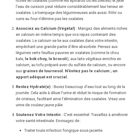
riches en oxalates (comme les épinards ou les blettes) et jeter
l’eau de cuisson peut réduire considérablement leur teneur en
oxalates. Le trempage des légumineuses aide aussi. Rôtir ou
cuire au four n’élimine pas les oxalates.
Associez au Calcium (Végétal)
: Mangez des aliments riches
en calcium en même temps que vos repas contenant des
oxalates. Le calcium se lie aux oxalates dans votre intestin,
empêchant une grande partie d’être absorbée. Pensez aux
légumes verts feuillus pauvres en oxalates (comme le chou
kale,
le bok choy, le brocoli
), aux laits végétaux enrichis en
calcium, au tofu préparé avec du sulfate de calcium, ou encore
aux
graines de tournesol
. N’évitez pas le calcium ; un
apport adéquat est crucial.
Restez Hydraté(e) :
Buvez beaucoup d’eau tout au long de la
journée. Cela aide à diluer l’urine et réduit le risque de formation
de cristaux, facilitant ainsi l’élimination des oxalates. Visez une
urine de couleur jaune pâle.
Soutenez Votre Intestin :
C’est essentiel. Travaillez à améliorer
votre santé intestinale. Envisagez de :
Traiter toute infection fongique sous-jacente.