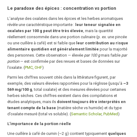
Le paradoxe des épices : concentration vs portion
L’analyse des oxalates dans les épices et les herbes aromatiques
révèle une caractéristique importante :
leur teneur signalée en
oxalates par 100 g peut être très élevée
, mais la quantité
réellement consommée dans une portion culinaire (p. ex. une pincée
ou une cuillère à café) est si faible que
leur contribution au risque
alimentaire quotidien est généralement limitée
pour la majorité
des personnes. Cette observation — élevée
par 100 g
mais faible
par
portion
— est confirmée par des revues et bases de données sur
l’oxalate. (
PMC
,
OHF
)
Parmi les chiffres souvent cités dans la littérature figurent, par
exemple, des valeurs élevées rapportées pour la réglisse (jusqu’à
~3
569 mg/100 g
, total oxalate) et des mesures élevées pour certaines
herbes sèches. Ces chiffres existent dans des compilations et
études analytiques, mais ils
doivent toujours être interprétés en
tenant compte de la base
(matière sèche vs humide) et du type
d’oxalate mesuré (total vs soluble). (
Semantic Scholar
,
PubMed
)
L’importance de la portion réelle
Une cuillère à café de cumin (~2 g) contient typiquement
quelques