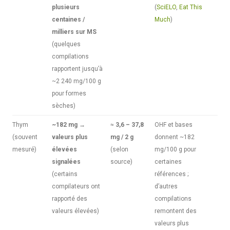
plusieurs
(
SciELO
,
Eat This
centaines /
Much
)
milliers sur MS
(quelques
compilations
rapportent jusqu’à
~2 240 mg/100 g
pour formes
sèches)
Thym
~182 mg →
≈
3,6 – 37,8
OHF et bases
(souvent
valeurs plus
mg / 2 g
donnent ~182
mesuré)
élevées
(selon
mg/100 g pour
signalées
source)
certaines
(certains
références ;
compilateurs ont
d’autres
rapporté des
compilations
valeurs élevées)
remontent des
valeurs plus