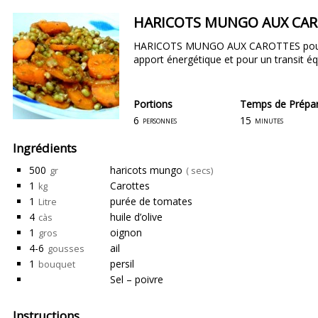
HARICOTS MUNGO AUX CA
HARICOTS MUNGO AUX CAROTTES po
apport énergétique et pour un transit éq
Portions
Temps de Prépar
6
15
personnes
minutes
Ingrédients
500
haricots mungo
gr
( secs)
1
Carottes
kg
1
purée de tomates
Litre
4
huile d’olive
càs
1
oignon
gros
4-6
ail
gousses
1
persil
bouquet
Sel – poivre
Instructions